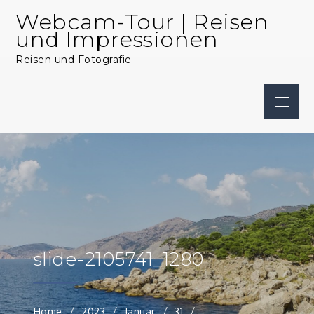
Skip
Webcam-Tour | Reisen
to
und Impressionen
content
Reisen und Fotografie
Menu
slide-2105741_1280
Home
2023
Januar
31