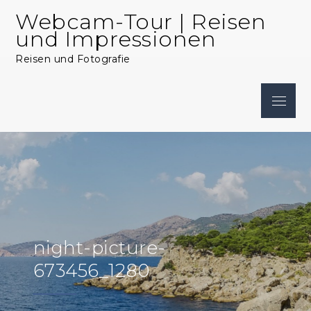
Skip
Webcam-Tour | Reisen
to
und Impressionen
content
Reisen und Fotografie
Menu
night-picture-
673456_1280