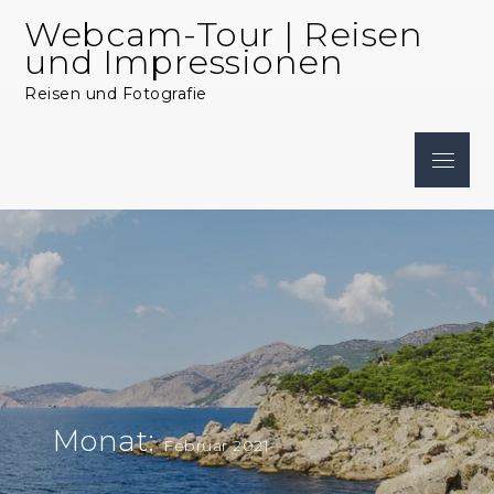
Skip
Webcam-Tour | Reisen
to
und Impressionen
content
Reisen und Fotografie
Menu
Monat:
Februar 2021