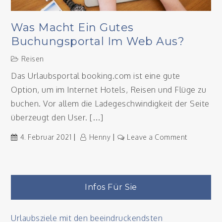
Was Macht Ein Gutes
Buchungsportal Im Web Aus?
Reisen
Das Urlaubsportal booking.com ist eine gute
Option, um im Internet Hotels, Reisen und Flüge zu
buchen. Vor allem die Ladegeschwindigkeit der Seite
überzeugt den User. […]
on
4. Februar 2021
Henny
Leave a Comment
Was
macht
ein
gutes
Infos Für Sie
Buchungsp
im
Urlaubsziele mit den beeindruckendsten
Web