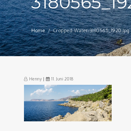
3180565_19
Home
Cropped-Water-3180565_1920.jpg
Henny
11. Juni 2018