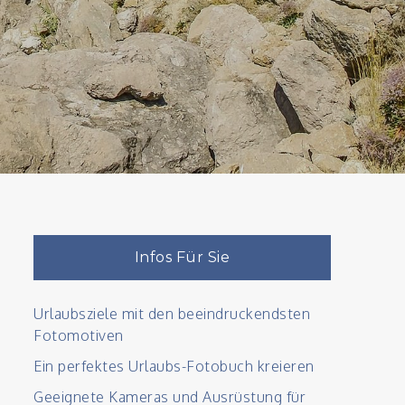
Infos Für Sie
Urlaubsziele mit den beeindruckendsten
Fotomotiven
Ein perfektes Urlaubs-Fotobuch kreieren
Geeignete Kameras und Ausrüstung für