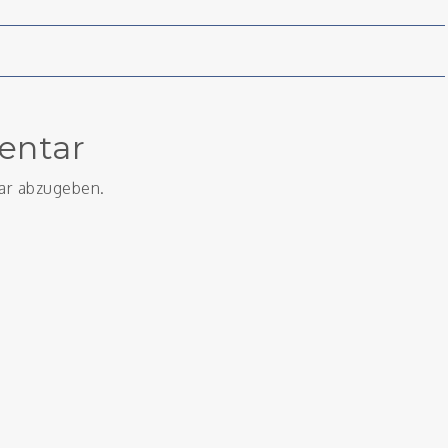
on
entar
ar abzugeben.