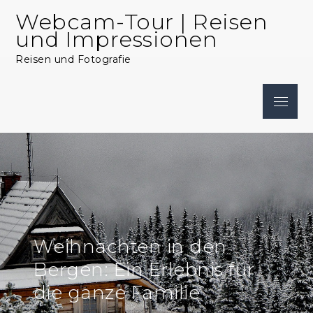
Skip
Webcam-Tour | Reisen
to
und Impressionen
content
Reisen und Fotografie
Menu
Weihnachten in den
Bergen: Ein Erlebnis für
die ganze Familie